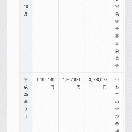
10
害
月
義
援
金
募
集
委
員
会
平
1,192,149
1,807,851
3,000,000
い
成
円
円
円
わ
25
て
年
の
3
学
月
び
希
望