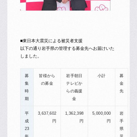
■東日本大震災による被災者支援
以下の通り岩手県の管理する募金先へお届けいた
しました。
募
皆様から
岩手朝日
小計
募
集
の募金
テレビか
金
時
らの義援
先
期
金
平
3,637,602
1,362,398
5,000,000
岩
成
円
円
円
手
23
県
年
災