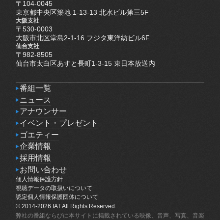
〒104-0045
東京都中央区築地 1-13-13 北水ビル第三5F
大阪支社
〒530-0003
大阪市北区堂島2-1-16 フジタ東洋紡ビル6F
仙台支社
〒982-8505
仙台市太白区あすと長町1-3-15 東日本放送内
番組一覧
番組一覧
ニュース
ニュース
アナウンサー
アナウンサー
イベント・プレゼント
イベント・プレゼント
ゴエティー
ゴエティー
企業情報
企業情報
採用情報
採用情報
お問い合わせ
個人情報保護方針
お問い合わせ
個人情報保護方針
視聴データの取扱いについて
視聴データの取扱いについて
認定個人情報保護団体について
認定個人情報保護団体について
© 2014-2026 IAT All Rights Reserved.
弊社の番組ならびに本サイトに掲載されている映像、音声、写真、音楽