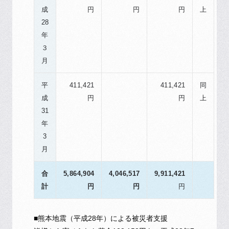
成
円
円
円
上
28
年
３
月
平
411,421
411,421
同
成
円
円
上
31
年
3
月
合
5,864,904
4,046,517
9,911,421
計
円
円
円
■熊本地震（平成28年）による被災者支援