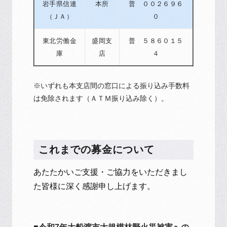
岩手県信連
本所
普 ００２６９６
（ＪＡ）
０
東北労働金
盛岡支
普 ５８６０１５
庫
店
４
※いずれも本支店間の窓口による振り込み手数料
は免除されます（ＡＴＭ振り込み除く）。
これまでの募金について
あたたかいご支援・ご協力をいただきまし
た皆様に深く感謝申し上げます。