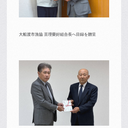
大船渡市漁協 亘理榮好組合長へ目録を贈呈