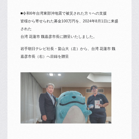
■
令和6年台湾東部沖地震で被災された方々への支援
皆様から寄せられた募金100万円を、2024年8月1日に来盛
された
台湾 花蓮市 魏嘉彦市長に贈呈いたしました。
岩手朝日テレビ社長・畠山大（左）から、台湾 花蓮市 魏
嘉彦市長（右）へ目録を贈呈