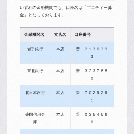
いずれの金融機関でも、口座名は「ゴエティー募
金」となっております。
金融機関名
支店名
口座番号
岩手銀行
本店
普 ２１３６３９
３
東北銀行
本店
普 ３２３７８８
０
北日本銀行
本店
普 ７０２９２９
１
盛岡信用金
本店
普 ０３５４５６
庫
６