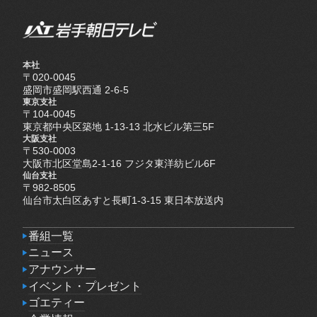
本社
〒020-0045
盛岡市盛岡駅西通 2-6-5
東京支社
〒104-0045
東京都中央区築地 1-13-13 北水ビル第三5F
大阪支社
〒530-0003
大阪市北区堂島2-1-16 フジタ東洋紡ビル6F
仙台支社
〒982-8505
仙台市太白区あすと長町1-3-15 東日本放送内
番組一覧
番組一覧
ニュース
ニュース
アナウンサー
アナウンサー
イベント・プレゼント
イベント・プレゼント
ゴエティー