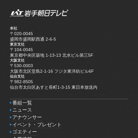
本社
〒020-0045
盛岡市盛岡駅西通 2-6-5
東京支社
〒104-0045
東京都中央区築地 1-13-13 北水ビル第三5F
大阪支社
〒530-0003
大阪市北区堂島2-1-16 フジタ東洋紡ビル6F
仙台支社
〒982-8505
仙台市太白区あすと長町1-3-15 東日本放送内
番組一覧
番組一覧
ニュース
ニュース
アナウンサー
アナウンサー
イベント・プレゼント
イベント・プレゼント
ゴエティー