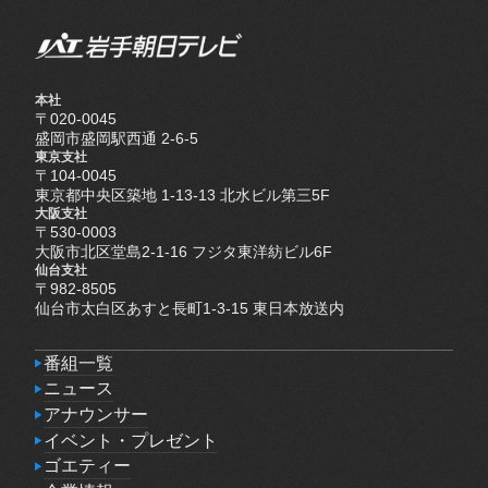
本社
〒020-0045
盛岡市盛岡駅西通 2-6-5
東京支社
〒104-0045
東京都中央区築地 1-13-13 北水ビル第三5F
大阪支社
〒530-0003
大阪市北区堂島2-1-16 フジタ東洋紡ビル6F
仙台支社
〒982-8505
仙台市太白区あすと長町1-3-15 東日本放送内
番組一覧
番組一覧
ニュース
ニュース
アナウンサー
アナウンサー
イベント・プレゼント
イベント・プレゼント
ゴエティー