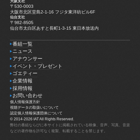
大阪支社
〒530-0003
大阪市北区堂島2-1-16 フジタ東洋紡ビル6F
仙台支社
〒982-8505
仙台市太白区あすと長町1-3-15 東日本放送内
番組一覧
番組一覧
ニュース
ニュース
アナウンサー
アナウンサー
イベント・プレゼント
イベント・プレゼント
ゴエティー
ゴエティー
企業情報
企業情報
採用情報
採用情報
お問い合わせ
個人情報保護方針
お問い合わせ
個人情報保護方針
視聴データの取扱いについて
視聴データの取扱いについて
認定個人情報保護団体について
認定個人情報保護団体について
© 2014-2026 IAT All Rights Reserved.
弊社の番組ならびに本サイトに掲載されている映像、音声、写真、音楽
などの著作物を許可なく複製、転載することを禁じます。