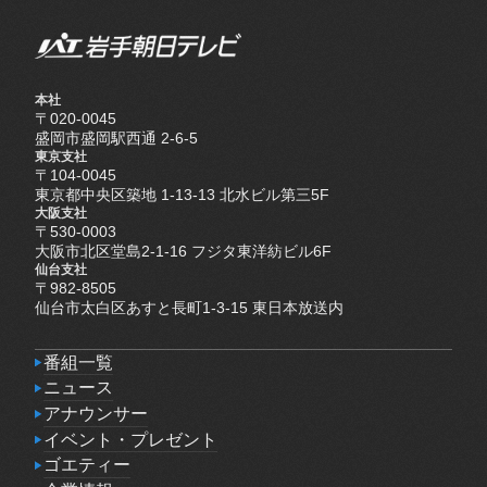
本社
〒020-0045
盛岡市盛岡駅西通 2-6-5
東京支社
〒104-0045
東京都中央区築地 1-13-13 北水ビル第三5F
大阪支社
〒530-0003
大阪市北区堂島2-1-16 フジタ東洋紡ビル6F
仙台支社
〒982-8505
仙台市太白区あすと長町1-3-15 東日本放送内
番組一覧
番組一覧
ニュース
ニュース
アナウンサー
アナウンサー
イベント・プレゼント
イベント・プレゼント
ゴエティー