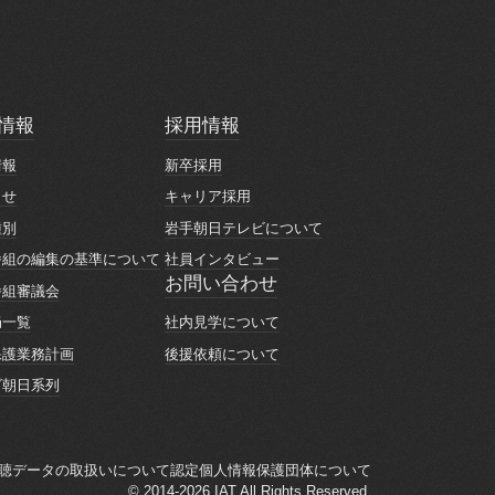
情報
採用情報
情報
採用情報
情報
新卒採用
情報
新卒採用
らせ
キャリア採用
らせ
キャリア採用
種別
岩手朝日テレビについて
種別
岩手朝日テレビについて
番組の編集の基準について
社員インタビュー
番組の編集の基準について
社員インタビュー
お問い合わせ
番組審議会
お問い合わせ
番組審議会
社内見学について
局一覧
社内見学について
局一覧
後援依頼について
保護業務計画
後援依頼について
保護業務計画
ビ朝日系列
ビ朝日系列
聴データの取扱いについて
認定個人情報保護団体について
聴データの取扱いについて
認定個人情報保護団体について
© 2014-2026 IAT All Rights Reserved.