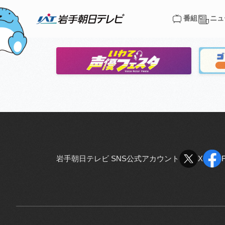
出演者
番組
ニュ
番組
ニュ
岩手朝日テレビ SNS公式アカウント
X
X