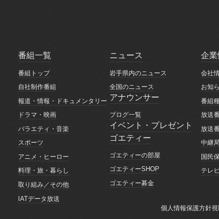
番組一覧
ニュース
企業
番組一覧
ニュース
企業
番組トップ
岩手県内のニュース
会社
番組トップ
岩手県内のニュース
会社
自社制作番組
全国のニュース
お知
自社制作番組
全国のニュース
お知
アナウンサー
報道・情報・ドキュメンタリー
番組
アナウンサー
報道・情報・ドキュメンタリー
番組
ブログ一覧
ドラマ・映画
放送
ブログ一覧
ドラマ・映画
放送
イベント・プレゼント
バラエティ・音楽
放送
イベント・プレゼント
ゴエティー
バラエティ・音楽
放送
スポーツ
中継
ゴエティー
スポーツ
中継
ゴエティーの部屋
アニメ・ヒーロー
国民
ゴエティーの部屋
アニメ・ヒーロー
国民
ゴエティーSHOP
料理・旅・暮らし
テレ
ゴエティーSHOP
料理・旅・暮らし
テレ
ゴエティー募金
取り組み／その他
ゴエティー募金
取り組み／その他
IATデータ放送
IATデータ放送
個人情報保護方針
視
個人情報保護方針
視