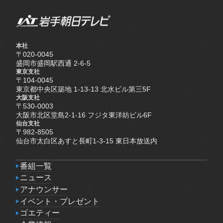
本社
〒020-0045
盛岡市盛岡駅西通 2-6-5
東京支社
〒104-0045
東京都中央区築地 1-13-13 北水ビル第三5F
大阪支社
〒530-0003
大阪市北区堂島2-1-16 フジタ東洋紡ビル6F
仙台支社
〒982-8505
仙台市太白区あすと長町1-3-15 東日本放送内
番組一覧
番組一覧
ニュース
ニュース
アナウンサー
アナウンサー
イベント・プレゼント
イベント・プレゼント
ゴエティー