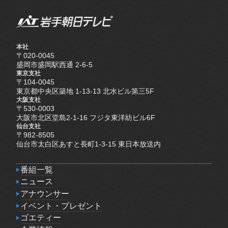
本社
〒020-0045
盛岡市盛岡駅西通 2-6-5
東京支社
〒104-0045
東京都中央区築地 1-13-13 北水ビル第三5F
大阪支社
〒530-0003
大阪市北区堂島2-1-16 フジタ東洋紡ビル6F
仙台支社
〒982-8505
仙台市太白区あすと長町1-3-15 東日本放送内
番組一覧
番組一覧
ニュース
ニュース
アナウンサー
アナウンサー
イベント・プレゼント
イベント・プレゼント
ゴエティー