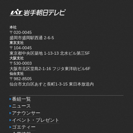
本社
〒020-0045
盛岡市盛岡駅西通 2-6-5
東京支社
〒104-0045
東京都中央区築地 1-13-13 北水ビル第三5F
大阪支社
〒530-0003
大阪市北区堂島2-1-16 フジタ東洋紡ビル6F
仙台支社
〒982-8505
仙台市太白区あすと長町1-3-15 東日本放送内
番組一覧
番組一覧
ニュース
ニュース
アナウンサー
アナウンサー
イベント・プレゼント
イベント・プレゼント
ゴエティー