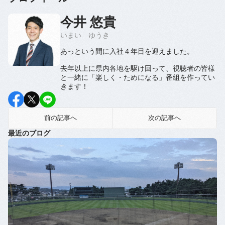
今井 悠貴
いまい ゆうき
あっという間に入社４年目を迎えました。
去年以上に県内各地を駆け回って、視聴者の皆様
と一緒に「楽しく・ためになる」番組を作ってい
きます！
前の記事へ
次の記事へ
最近のブログ