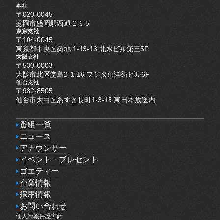
本社
〒020-0045
盛岡市盛岡駅西通 2-6-5
東京支社
〒104-0045
東京都中央区築地 1-13-13 北水ビル第三5F
大阪支社
〒530-0003
大阪市北区堂島2-1-16 フジタ東洋紡ビル6F
仙台支社
〒982-8505
仙台市太白区あすと長町1-3-15 東日本放送内
番組一覧
番組一覧
ニュース
ニュース
アナウンサー
アナウンサー
イベント・プレゼント
イベント・プレゼント
ゴエティー
ゴエティー
企業情報
企業情報
採用情報
採用情報
お問い合わせ
個人情報保護方針
お問い合わせ