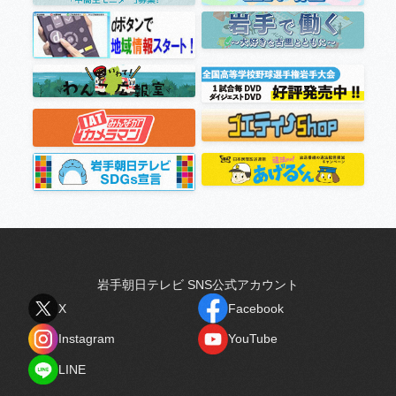
岩手朝日テレビ SNS公式アカウント
X
Facebook
X
Facebook
Instagram
YouTube
Instagram
YouTube
LINE
LINE