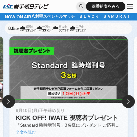
番組表をみる
番組表をみる
NOW ON AIR
八村塁スペシャルマッチ ＢＬＡＣＫ ＳＡＭＵＲＡＩ 
🌧️
🌧️
☁️
🌧️
盛岡市
一関市
宮古市
二戸市
8.8
Sat
33°
/
33°
/
30°
/
31°
/
24°
24°
24°
23°
8月10日(月)正午締め切り
KICK OFF! IWATE 視聴者プレゼント
「Standard 臨時増刊号」3名様にプレゼント ご応募は
こちらの画像をクリック！
全文を読む