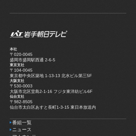
本社
〒020-0045
盛岡市盛岡駅西通 2-6-5
東京支社
〒104-0045
東京都中央区築地 1-13-13 北水ビル第三5F
大阪支社
〒530-0003
大阪市北区堂島2-1-16 フジタ東洋紡ビル6F
仙台支社
〒982-8505
仙台市太白区あすと長町1-3-15 東日本放送内
番組一覧
番組一覧
ニュース