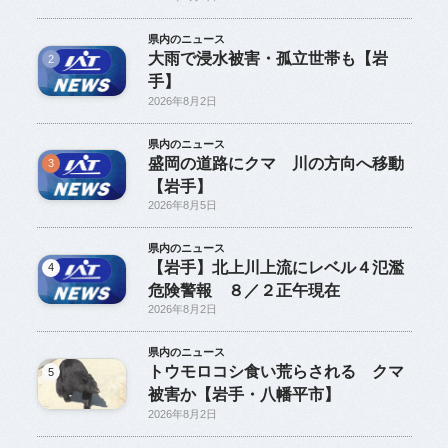
県内のニュース
大雨で浸水被害・孤立世帯も【岩
2
手】
2026年8月2日
県内のニュース
盛岡の道路にクマ 川の方向へ移動
3
【岩手】
2026年8月5日
県内のニュース
【岩手】北上川上流にレベル４氾濫
4
危険警報 ８／２正午現在
2026年8月2日
県内のニュース
トウモロコシ食い荒らされる クマ
5
被害か【岩手・八幡平市】
2026年8月2日