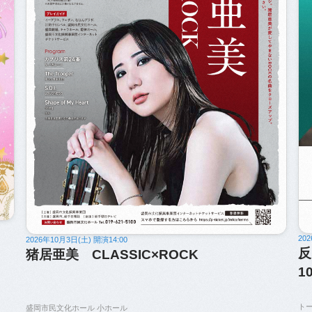
20
2026年10月3日(土) 開演14:00
反
猪居亜美 CLASSIC×ROCK
1
トー
盛岡市民文化ホール 小ホール