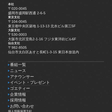
本社
〒020-0045
盛岡市盛岡駅西通 2-6-5
東京支社
〒104-0045
東京都中央区築地 1-13-13 北水ビル第三5F
大阪支社
〒530-0003
大阪市北区堂島2-1-16 フジタ東洋紡ビル6F
仙台支社
〒982-8505
仙台市太白区あすと長町1-3-15 東日本放送内
番組一覧
番組一覧
ニュース
ニュース
アナウンサー
アナウンサー
イベント・プレゼント
イベント・プレゼント
ゴエティー
ゴエティー
企業情報
企業情報
採用情報
採用情報
お問い合わせ
個人情報保護方針
お問い合わせ