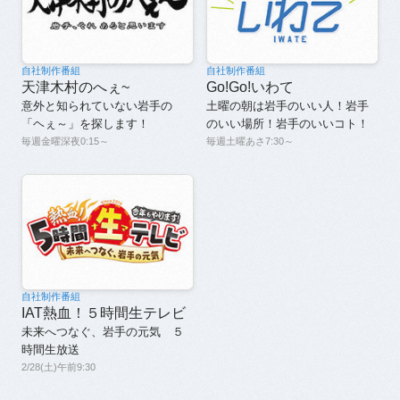
自社制作番組
自社制作番組
天津木村のへぇ~
Go!Go!いわて
意外と知られていない岩手の
土曜の朝は岩手のいい人！岩手
「ヘぇ～」を探します！
のいい場所！岩手のいいコト！
毎週金曜深夜0:15～
毎週土曜あさ7:30～
自社制作番組
IAT熱血！５時間生テレビ
未来へつなぐ、岩手の元気 ５
時間生放送
2/28(土)午前9:30