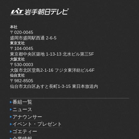
本社
〒020-0045
盛岡市盛岡駅西通 2-6-5
東京支社
〒104-0045
東京都中央区築地 1-13-13 北水ビル第三5F
大阪支社
〒530-0003
大阪市北区堂島2-1-16 フジタ東洋紡ビル6F
仙台支社
〒982-8505
仙台市太白区あすと長町1-3-15 東日本放送内
番組一覧
番組一覧
ニュース
ニュース
アナウンサー
アナウンサー
イベント・プレゼント
イベント・プレゼント
ゴエティー
ゴエティー
企業情報