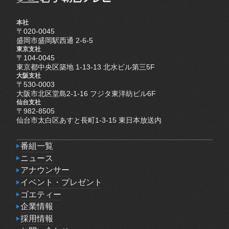
本社
〒020-0045
盛岡市盛岡駅西通 2-6-5
東京支社
〒104-0045
東京都中央区築地 1-13-13 北水ビル第三5F
大阪支社
〒530-0003
大阪市北区堂島2-1-16 フジタ東洋紡ビル6F
仙台支社
〒982-8505
仙台市太白区あすと長町1-3-15 東日本放送内
番組一覧
番組一覧
ニュース
ニュース
アナウンサー
アナウンサー
イベント・プレゼント
イベント・プレゼント
ゴエティー
ゴエティー
企業情報
企業情報
採用情報