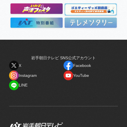
岩手朝日テレビ SNS公式アカウント
X
Facebook
X
Facebook
Instagram
YouTube
Instagram
YouTube
LINE
LINE