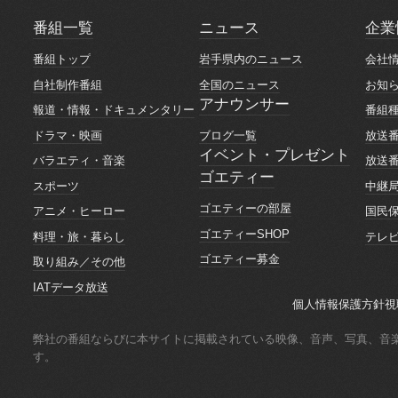
番組一覧
ニュース
企業
番組一覧
ニュース
企業
番組トップ
岩手県内のニュース
会社
番組トップ
岩手県内のニュース
会社
自社制作番組
全国のニュース
お知
自社制作番組
全国のニュース
お知
アナウンサー
報道・情報・ドキュメンタリー
番組
アナウンサー
報道・情報・ドキュメンタリー
番組
ブログ一覧
ドラマ・映画
放送
ブログ一覧
ドラマ・映画
放送
イベント・プレゼント
バラエティ・音楽
放送
イベント・プレゼント
ゴエティー
バラエティ・音楽
放送
スポーツ
中継
ゴエティー
スポーツ
中継
ゴエティーの部屋
アニメ・ヒーロー
国民
ゴエティーの部屋
アニメ・ヒーロー
国民
ゴエティーSHOP
料理・旅・暮らし
テレ
ゴエティーSHOP
料理・旅・暮らし
テレ
ゴエティー募金
取り組み／その他
ゴエティー募金
取り組み／その他
IATデータ放送
IATデータ放送
個人情報保護方針
視
個人情報保護方針
視
弊社の番組ならびに本サイトに掲載されている映像、音声、写真、音
す。