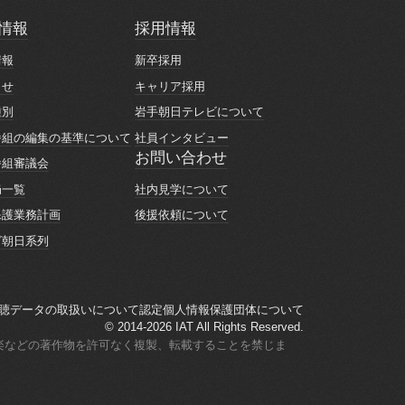
情報
採用情報
情報
採用情報
情報
新卒採用
情報
新卒採用
らせ
キャリア採用
らせ
キャリア採用
種別
岩手朝日テレビについて
種別
岩手朝日テレビについて
番組の編集の基準について
社員インタビュー
番組の編集の基準について
社員インタビュー
お問い合わせ
番組審議会
お問い合わせ
番組審議会
社内見学について
局一覧
社内見学について
局一覧
後援依頼について
保護業務計画
後援依頼について
保護業務計画
ビ朝日系列
ビ朝日系列
聴データの取扱いについて
認定個人情報保護団体について
聴データの取扱いについて
認定個人情報保護団体について
© 2014-2026 IAT All Rights Reserved.
楽などの著作物を許可なく複製、転載することを禁じま