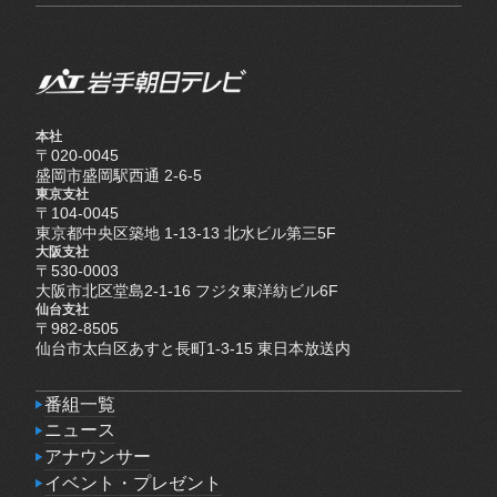
本社
〒020-0045
盛岡市盛岡駅西通 2-6-5
東京支社
〒104-0045
東京都中央区築地 1-13-13 北水ビル第三5F
大阪支社
〒530-0003
大阪市北区堂島2-1-16 フジタ東洋紡ビル6F
仙台支社
〒982-8505
仙台市太白区あすと長町1-3-15 東日本放送内
番組一覧
番組一覧
ニュース
ニュース
アナウンサー
アナウンサー
イベント・プレゼント