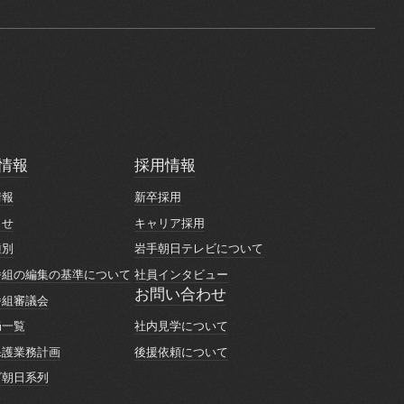
情報
採用情報
情報
採用情報
情報
新卒採用
情報
新卒採用
らせ
キャリア採用
らせ
キャリア採用
種別
岩手朝日テレビについて
種別
岩手朝日テレビについて
番組の編集の基準について
社員インタビュー
番組の編集の基準について
社員インタビュー
お問い合わせ
番組審議会
お問い合わせ
番組審議会
社内見学について
局一覧
社内見学について
局一覧
後援依頼について
保護業務計画
後援依頼について
保護業務計画
ビ朝日系列
ビ朝日系列