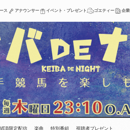
ース
アナウンサー
イベント・プレゼント
ゴエティー
企業
ース
アナウンサー
イベント・プレゼント
ゴエティー
企業
WEB限定配信
楽曲
特別番組
視聴者プレゼント