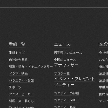
番組一覧
ニュース
企業
番組一覧
ニュース
企業
番組トップ
岩手県内のニュース
会社
番組トップ
岩手県内のニュース
会社
自社制作番組
全国のニュース
お知
自社制作番組
全国のニュース
お知
アナウンサー
報道・情報・ドキュメンタリー
番組
アナウンサー
報道・情報・ドキュメンタリー
番組
ブログ一覧
ドラマ・映画
放送
ブログ一覧
ドラマ・映画
放送
イベント・プレゼント
バラエティ・音楽
放送
イベント・プレゼント
ゴエティー
バラエティ・音楽
放送
スポーツ
中継
ゴエティー
スポーツ
中継
ゴエティーの部屋
アニメ・ヒーロー
国民
ゴエティーの部屋
アニメ・ヒーロー
国民
ゴエティーSHOP
料理・旅・暮らし
テレ
ゴエティーSHOP
料理・旅・暮らし
テレ
ゴエティー募金
取り組み／その他