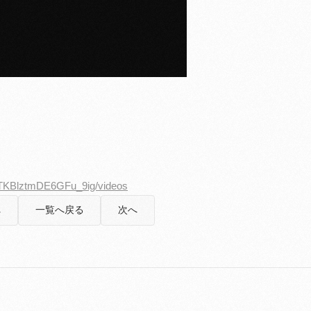
STKBlztmDE6GFu_9ig/videos
へ
一覧へ戻る
次へ