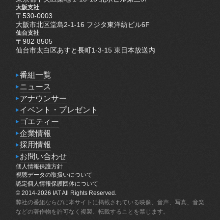
大阪支社
〒530-0003
大阪市北区堂島2-1-16 フジタ東洋紡ビル6F
仙台支社
〒982-8505
仙台市太白区あすと長町1-3-15 東日本放送内
番組一覧
番組一覧
ニュース
ニュース
アナウンサー
アナウンサー
イベント・プレゼント
イベント・プレゼント
ゴエティー
ゴエティー
企業情報
企業情報
採用情報
採用情報
お問い合わせ
個人情報保護方針
お問い合わせ
個人情報保護方針
視聴データの取扱いについて
視聴データの取扱いについて
認定個人情報保護団体について
認定個人情報保護団体について
© 2014-2026 IAT All Rights Reserved.
弊社の番組ならびに本サイトに掲載されている映像、音声、写真、音楽
などの著作物を許可なく複製、転載することを禁じます。