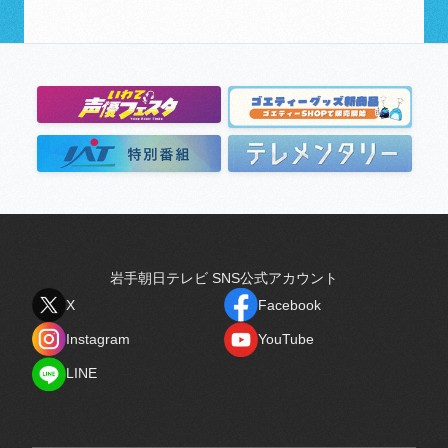
岩手朝日テレビ SNS公式アカウント
X
Facebook
X
Facebook
Instagram
YouTube
Instagram
YouTube
LINE
LINE