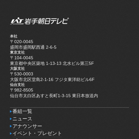
本社
〒020-0045
盛岡市盛岡駅西通 2-6-5
東京支社
〒104-0045
東京都中央区築地 1-13-13 北水ビル第三5F
大阪支社
〒530-0003
大阪市北区堂島2-1-16 フジタ東洋紡ビル6F
仙台支社
〒982-8505
仙台市太白区あすと長町1-3-15 東日本放送内
番組一覧
番組一覧
ニュース
ニュース
アナウンサー
アナウンサー
イベント・プレゼント