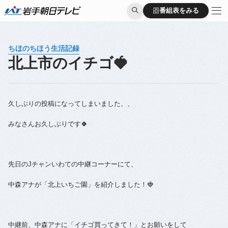
番組表をみる
番組表をみる
ちほのちほう生活記録
北上市のイチゴ🍓
久しぶりの投稿になってしまいました、、
みなさんお久しぶりです🍀
先日のJチャンいわての中継コーナーにて、
中森アナが「北上いちご園」を紹介しました！🍓
中継前、中森アナに「イチゴ買ってきて！」とお願いをして