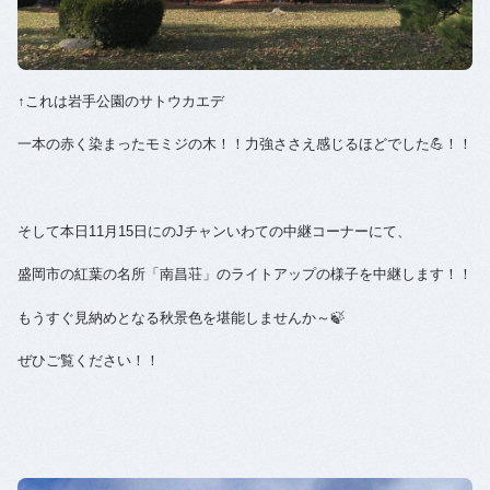
↑これは岩手公園のサトウカエデ
一本の赤く染まったモミジの木！！力強ささえ感じるほどでした💪！！
そして本日11月15日にのJチャンいわての中継コーナーにて、
盛岡市の紅葉の名所「南昌荘」のライトアップの様子を中継します！！
もうすぐ見納めとなる秋景色を堪能しませんか～🍃
ぜひご覧ください！！