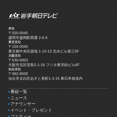
本社
〒020-0045
盛岡市盛岡駅西通 2-6-5
東京支社
〒104-0045
東京都中央区築地 1-13-13 北水ビル第三5F
大阪支社
〒530-0003
大阪市北区堂島2-1-16 フジタ東洋紡ビル6F
仙台支社
〒982-8505
仙台市太白区あすと長町1-3-15 東日本放送内
番組一覧
番組一覧
ニュース
ニュース
アナウンサー
アナウンサー
イベント・プレゼント
イベント・プレゼント
ゴエティー