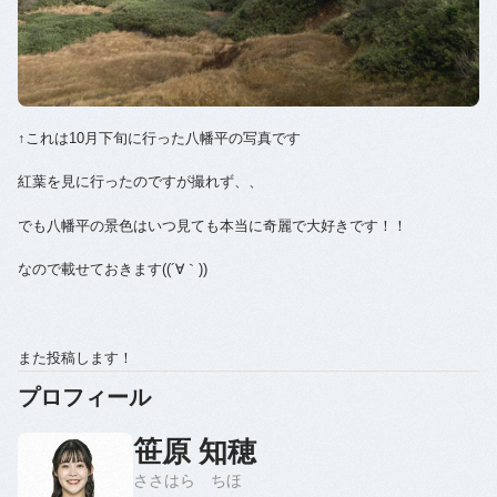
↑これは10月下旬に行った八幡平の写真です
紅葉を見に行ったのですが撮れず、、
でも八幡平の景色はいつ見ても本当に奇麗で大好きです！！
なので載せておきます((´∀｀))
また投稿します！
プロフィール
笹原 知穂
ささはら ちほ