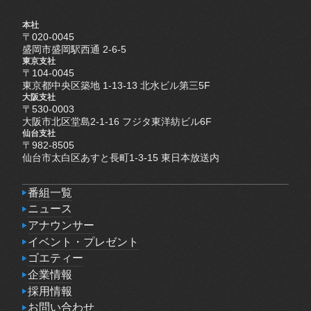
本社
〒020-0045
盛岡市盛岡駅西通 2-6-5
東京支社
〒104-0045
東京都中央区築地 1-13-13 北水ビル第三5F
大阪支社
〒530-0003
大阪市北区堂島2-1-16 フジタ東洋紡ビル6F
仙台支社
〒982-8505
仙台市太白区あすと長町1-3-15 東日本放送内
番組一覧
番組一覧
ニュース
ニュース
アナウンサー
アナウンサー
イベント・プレゼント
イベント・プレゼント
ゴエティー
ゴエティー
企業情報
企業情報
採用情報
採用情報
お問い合わせ