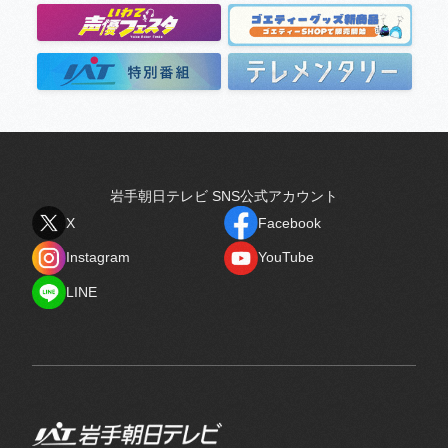
岩手朝日テレビ SNS公式アカウント
X
Facebook
X
Facebook
Instagram
YouTube
Instagram
YouTube
LINE
LINE