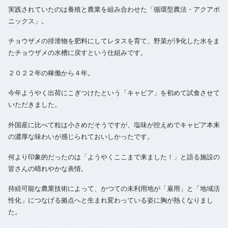
実践されていたのは養殖と農業を組み合わせた「循環型農法・アクアポ
ニックス」。
チョウザメの排泄物を肥料にしてレタスを育て、野菜が浄化した水をま
たチョウザメの水槽に戻すという仕組みです。
２０２２年の稼働から４年。
今年ようやく出荷にこぎつけたという「キャビア」を初めて試食させて
いただきました。
外国産に比べて粒は小さめだそうですが、塩味が控えめでキャビア本来
の濃厚な味わいが感じられておいしかったです。
何より印象的だったのは「ようやくここまで来ました！」と語る施設の
皆さんの晴れやかな表情。
持続可能な農業技術によって、かつての未利用地が「雇用」と「地域活
性化」につなげる拠点へと生まれ変わっている姿に胸が熱くなりまし
た。