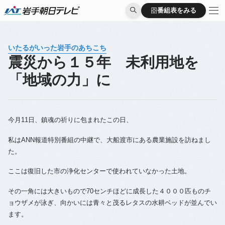
番組表をみる
番組表をみる
いたるがいった岩手のあちこち
震災から１５年 未利用地を
「地域の力」に
今月11日、鎮魂の祈りに包まれたこの日、
私はANN報道特別番組の中継で、大船渡市にある農業施設を訪ねまし
た。
ここは復旧した市の浄化センターで使われていなかった土地。
その一角には大きいもので70センチほどに成長した４０００匹ものチ
ョウザメが泳ぎ、向かいには青々と茂るレタスの水耕ベッドが並んでい
ます。