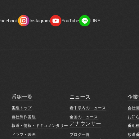
Facebook
Instagram
YouTube
LINE
Facebook
Instagram
YouTube
LINE
番組一覧
ニュース
企業
番組一覧
ニュース
企業
番組トップ
岩手県内のニュース
会社
番組トップ
岩手県内のニュース
会社
自社制作番組
全国のニュース
お知
自社制作番組
全国のニュース
お知
アナウンサー
報道・情報・ドキュメンタリー
番組
アナウンサー
報道・情報・ドキュメンタリー
番組
ブログ一覧
ドラマ・映画
放送