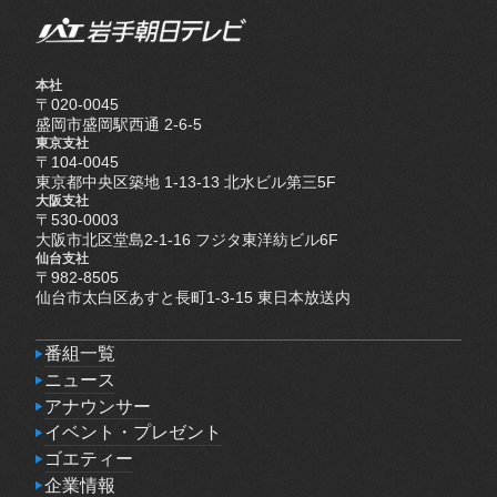
本社
〒020-0045
盛岡市盛岡駅西通 2-6-5
東京支社
〒104-0045
東京都中央区築地 1-13-13 北水ビル第三5F
大阪支社
〒530-0003
大阪市北区堂島2-1-16 フジタ東洋紡ビル6F
仙台支社
〒982-8505
仙台市太白区あすと長町1-3-15 東日本放送内
番組一覧
番組一覧
ニュース
ニュース
アナウンサー
アナウンサー
イベント・プレゼント
イベント・プレゼント
ゴエティー
ゴエティー
企業情報