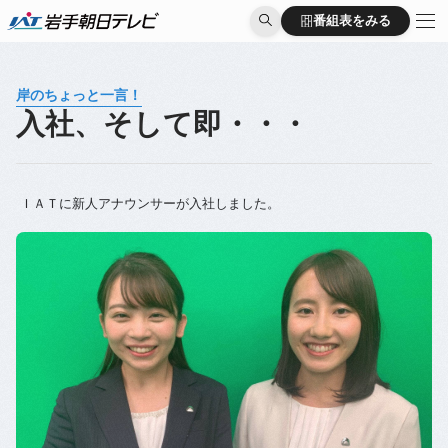
番組表をみる
番組表をみる
岸のちょっと一言！
入社、そして即・・・
ＩＡＴに新人アナウンサーが入社しました。