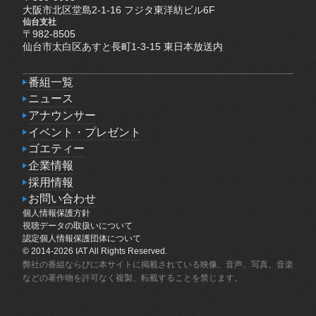
大阪市北区堂島2-1-16 フジタ東洋紡ビル6F
仙台支社
〒982-8505
仙台市太白区あすと長町1-3-15 東日本放送内
番組一覧
番組一覧
ニュース
ニュース
アナウンサー
アナウンサー
イベント・プレゼント
イベント・プレゼント
ゴエティー
ゴエティー
企業情報
企業情報
採用情報
採用情報
お問い合わせ
個人情報保護方針
お問い合わせ
個人情報保護方針
視聴データの取扱いについて
視聴データの取扱いについて
認定個人情報保護団体について
認定個人情報保護団体について
© 2014-2026 IAT All Rights Reserved.
弊社の番組ならびに本サイトに掲載されている映像、音声、写真、音楽
などの著作物を許可なく複製、転載することを禁じます。