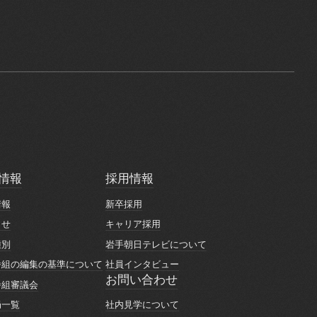
情報
採用情報
情報
採用情報
情報
新卒採用
情報
新卒採用
らせ
キャリア採用
らせ
キャリア採用
種別
岩手朝日テレビについて
種別
岩手朝日テレビについて
番組の編集の基準について
社員インタビュー
番組の編集の基準について
社員インタビュー
お問い合わせ
番組審議会
お問い合わせ
番組審議会
社内見学について
局一覧