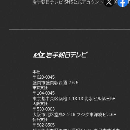
岩手朝日テレビ SNS公式アカウント
X
X
本社
〒020-0045
盛岡市盛岡駅西通 2-6-5
東京支社
〒104-0045
東京都中央区築地 1-13-13 北水ビル第三5F
大阪支社
〒530-0003
大阪市北区堂島2-1-16 フジタ東洋紡ビル6F
仙台支社
〒982-8505