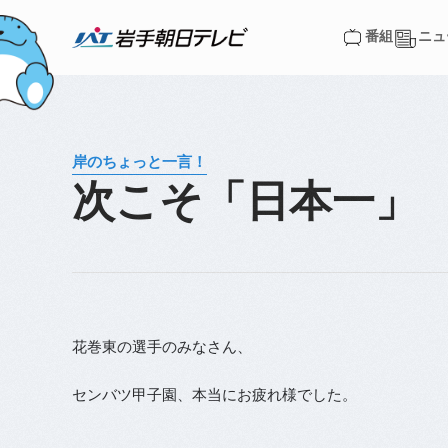
番組
ニュ
番組
ニュ
岸のちょっと一言！
次こそ「日本一」
花巻東の選手のみなさん、
センバツ甲子園、本当にお疲れ様でした。