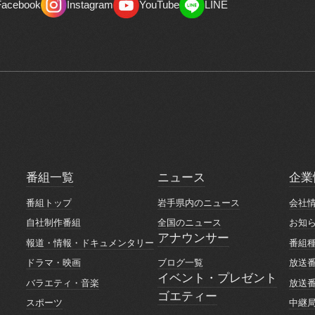
Facebook
Instagram
YouTube
LINE
Facebook
Instagram
YouTube
LINE
番組一覧
ニュース
企業
番組一覧
ニュース
企業
番組トップ
岩手県内のニュース
会社
番組トップ
岩手県内のニュース
会社
自社制作番組
全国のニュース
お知
自社制作番組
全国のニュース
お知
アナウンサー
報道・情報・ドキュメンタリー
番組
アナウンサー
報道・情報・ドキュメンタリー
番組
ブログ一覧
ドラマ・映画
放送
ブログ一覧
ドラマ・映画
放送
イベント・プレゼント
バラエティ・音楽
放送
イベント・プレゼント
ゴエティー
バラエティ・音楽
放送
スポーツ
中継
ゴエティー