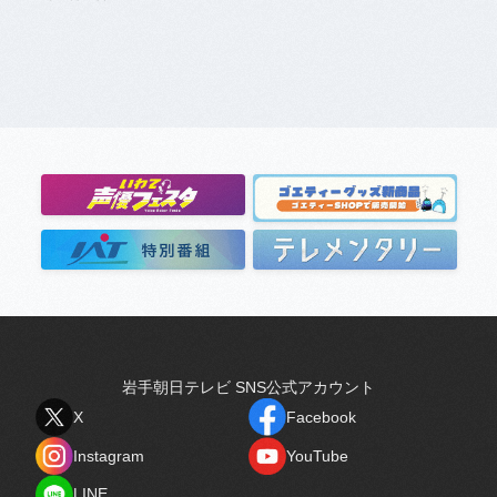
岩手朝日テレビ SNS公式アカウント
X
Facebook
X
Facebook
Instagram
YouTube
Instagram
YouTube
LINE