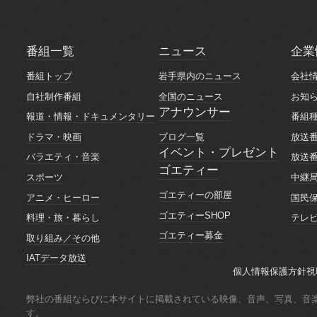
番組一覧
ニュース
企業
番組一覧
ニュース
企業
番組トップ
岩手県内のニュース
会社
番組トップ
岩手県内のニュース
会社
自社制作番組
全国のニュース
お知
自社制作番組
全国のニュース
お知
アナウンサー
報道・情報・ドキュメンタリー
番組
アナウンサー
報道・情報・ドキュメンタリー
番組
ブログ一覧
ドラマ・映画
放送
ブログ一覧
ドラマ・映画
放送
イベント・プレゼント
バラエティ・音楽
放送
イベント・プレゼント
ゴエティー
バラエティ・音楽
放送
スポーツ
中継
ゴエティー
スポーツ
中継
ゴエティーの部屋
アニメ・ヒーロー
国民
ゴエティーの部屋
アニメ・ヒーロー
国民
ゴエティーSHOP
料理・旅・暮らし
テレ
ゴエティーSHOP
料理・旅・暮らし
テレ
ゴエティー募金
取り組み／その他
ゴエティー募金
取り組み／その他
IATデータ放送
IATデータ放送
個人情報保護方針
視
個人情報保護方針
視
弊社の番組ならびに本サイトに掲載されている映像、音声、写真、音
す。