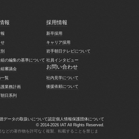
情報
採用情報
情報
採用情報
情報
新卒採用
情報
新卒採用
らせ
キャリア採用
らせ
キャリア採用
種別
岩手朝日テレビについて
種別
岩手朝日テレビについて
番組の編集の基準について
社員インタビュー
番組の編集の基準について
社員インタビュー
お問い合わせ
番組審議会
お問い合わせ
番組審議会
社内見学について
局一覧
社内見学について
局一覧
後援依頼について
保護業務計画
後援依頼について
保護業務計画
ビ朝日系列
ビ朝日系列
聴データの取扱いについて
認定個人情報保護団体について
聴データの取扱いについて
認定個人情報保護団体について
© 2014-2026 IAT All Rights Reserved.
楽などの著作物を許可なく複製、転載することを禁じま