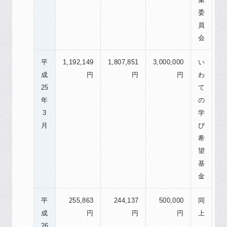
委
員
会
平
1,192,149
1,807,851
3,000,000
い
成
円
円
円
わ
25
て
年
の
3
学
月
び
希
望
基
金
平
255,863
244,137
500,000
同
成
円
円
円
上
26