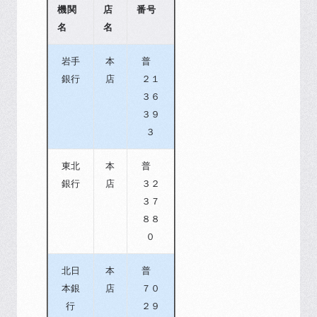
機関
店
番号
名
名
岩手
本
普
銀行
店
２１
３６
３９
３
東北
本
普
銀行
店
３２
３７
８８
０
北日
本
普
本銀
店
７０
行
２９