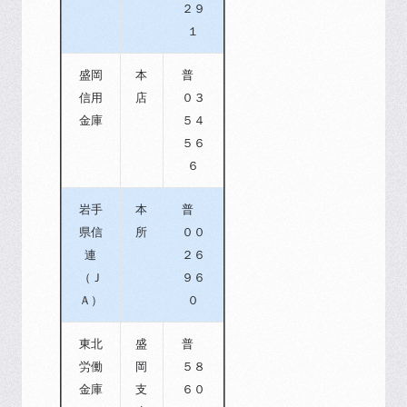
２９
１
盛岡
本
普
信用
店
０３
金庫
５４
５６
６
岩手
本
普
県信
所
００
連
２６
（Ｊ
９６
Ａ）
０
東北
盛
普
労働
岡
５８
金庫
支
６０