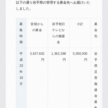
以下の通り岩手県の管理する募金先へお届けいた
しました。
募
皆様から
岩手朝日
小計
募
集
の募金
テレビか
金
時
らの義援
先
期
金
平
3,637,602
1,362,398
5,000,000
岩
成
円
円
円
手
23
県
年
災
10
害
月
義
援
金
募
集