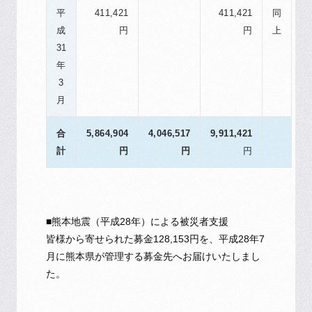
平
411,421
411,421
同
成
円
円
上
31
年
3
月
合
5,864,904
4,046,517
9,911,421
計
円
円
円
■熊本地震（平成28年）による被災者支援
皆様から寄せられた募金128,153円を、平成28年7
月に熊本県が管理する募金先へお届けいたしまし
た。