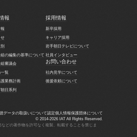
情報
採用情報
情報
採用情報
情報
新卒採用
情報
新卒採用
らせ
キャリア採用
らせ
キャリア採用
種別
岩手朝日テレビについて
種別
岩手朝日テレビについて
番組の編集の基準について
社員インタビュー
番組の編集の基準について
社員インタビュー
お問い合わせ
番組審議会
お問い合わせ
番組審議会
社内見学について
局一覧
社内見学について
局一覧
後援依頼について
保護業務計画
後援依頼について
保護業務計画
ビ朝日系列
ビ朝日系列
聴データの取扱いについて
認定個人情報保護団体について
聴データの取扱いについて
認定個人情報保護団体について
© 2014-2026 IAT All Rights Reserved.
楽などの著作物を許可なく複製、転載することを禁じま