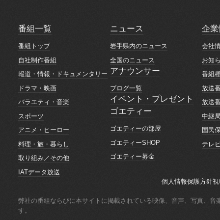
番組一覧
ニュース
企業
番組一覧
ニュース
企業
番組トップ
岩手県内のニュース
会社
番組トップ
岩手県内のニュース
会社
自社制作番組
全国のニュース
お知
自社制作番組
全国のニュース
お知
アナウンサー
報道・情報・ドキュメンタリー
番組
アナウンサー
報道・情報・ドキュメンタリー
番組
ブログ一覧
ドラマ・映画
放送
ブログ一覧
ドラマ・映画
放送
イベント・プレゼント
バラエティ・音楽
放送
イベント・プレゼント
ゴエティー
バラエティ・音楽
放送
スポーツ
中継
ゴエティー
スポーツ
中継
ゴエティーの部屋
アニメ・ヒーロー
国民
ゴエティーの部屋
アニメ・ヒーロー
国民
ゴエティーSHOP
料理・旅・暮らし
テレ
ゴエティーSHOP
料理・旅・暮らし
テレ
ゴエティー募金
取り組み／その他
ゴエティー募金
取り組み／その他
IATデータ放送
IATデータ放送
個人情報保護方針
視
個人情報保護方針
視
弊社の番組ならびに本サイトに掲載されている映像、音声、写真、音
す。