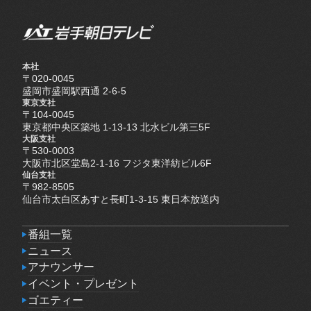
本社
〒020-0045
盛岡市盛岡駅西通 2-6-5
東京支社
〒104-0045
東京都中央区築地 1-13-13 北水ビル第三5F
大阪支社
〒530-0003
大阪市北区堂島2-1-16 フジタ東洋紡ビル6F
仙台支社
〒982-8505
仙台市太白区あすと長町1-3-15 東日本放送内
番組一覧
番組一覧
ニュース
ニュース
アナウンサー
アナウンサー
イベント・プレゼント
イベント・プレゼント
ゴエティー