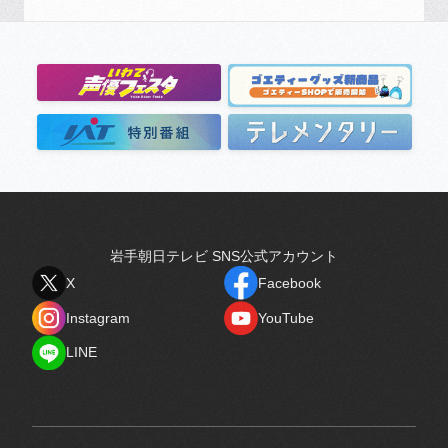
岩手朝日テレビ SNS公式アカウント
X
Facebook
X
Facebook
Instagram
YouTube
Instagram
YouTube
LINE
LINE