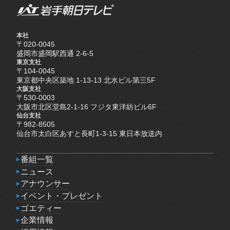
本社
〒020-0045
盛岡市盛岡駅西通 2-6-5
東京支社
〒104-0045
東京都中央区築地 1-13-13 北水ビル第三5F
大阪支社
〒530-0003
大阪市北区堂島2-1-16 フジタ東洋紡ビル6F
仙台支社
〒982-8505
仙台市太白区あすと長町1-3-15 東日本放送内
番組一覧
番組一覧
ニュース
ニュース
アナウンサー
アナウンサー
イベント・プレゼント
イベント・プレゼント
ゴエティー
ゴエティー
企業情報