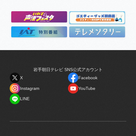
岩手朝日テレビ SNS公式アカウント
X
Facebook
X
Facebook
Instagram
YouTube
Instagram
YouTube
LINE
LINE