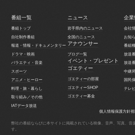
番組一覧
ニュース
企業
番組一覧
ニュース
企業
番組トップ
岩手県内のニュース
会社
番組トップ
岩手県内のニュース
会社
自社制作番組
全国のニュース
お知
自社制作番組
全国のニュース
お知
アナウンサー
報道・情報・ドキュメンタリー
番組
アナウンサー
報道・情報・ドキュメンタリー
番組
ブログ一覧
ドラマ・映画
放送
ブログ一覧
ドラマ・映画
放送
イベント・プレゼント
バラエティ・音楽
放送
イベント・プレゼント
ゴエティー
バラエティ・音楽
放送
スポーツ
中継
ゴエティー
スポーツ
中継
ゴエティーの部屋
アニメ・ヒーロー
国民
ゴエティーの部屋
アニメ・ヒーロー
国民
ゴエティーSHOP
料理・旅・暮らし
テレ
ゴエティーSHOP
料理・旅・暮らし
テレ
ゴエティー募金
取り組み／その他
ゴエティー募金
取り組み／その他
IATデータ放送
IATデータ放送
個人情報保護方針
視
個人情報保護方針
視
弊社の番組ならびに本サイトに掲載されている映像、音声、写真、音
す。