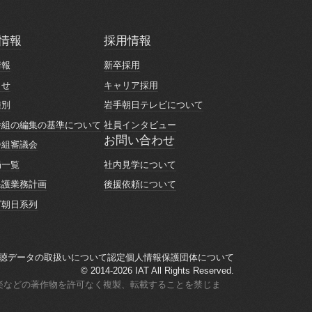
情報
採用情報
情報
採用情報
情報
新卒採用
情報
新卒採用
らせ
キャリア採用
らせ
キャリア採用
種別
岩手朝日テレビについて
種別
岩手朝日テレビについて
番組の編集の基準について
社員インタビュー
番組の編集の基準について
社員インタビュー
お問い合わせ
番組審議会
お問い合わせ
番組審議会
社内見学について
局一覧
社内見学について
局一覧
後援依頼について
保護業務計画
後援依頼について
保護業務計画
ビ朝日系列
ビ朝日系列
聴データの取扱いについて
認定個人情報保護団体について
聴データの取扱いについて
認定個人情報保護団体について
© 2014-2026 IAT All Rights Reserved.
楽などの著作物を許可なく複製、転載することを禁じま