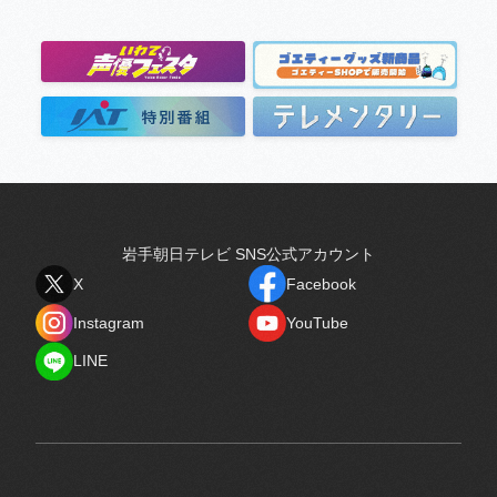
岩手朝日テレビ SNS公式アカウント
X
Facebook
X
Facebook
Instagram
YouTube
Instagram
YouTube
LINE
LINE