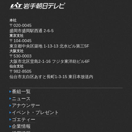
本社
〒020-0045
盛岡市盛岡駅西通 2-6-5
東京支社
〒104-0045
東京都中央区築地 1-13-13 北水ビル第三5F
大阪支社
〒530-0003
大阪市北区堂島2-1-16 フジタ東洋紡ビル6F
仙台支社
〒982-8505
仙台市太白区あすと長町1-3-15 東日本放送内
番組一覧
番組一覧
ニュース
ニュース
アナウンサー
アナウンサー
イベント・プレゼント
イベント・プレゼント
ゴエティー
ゴエティー
企業情報