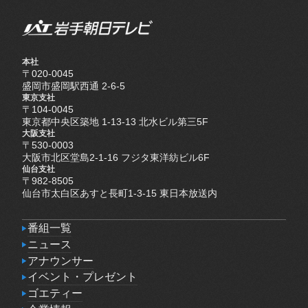
本社
〒020-0045
盛岡市盛岡駅西通 2-6-5
東京支社
〒104-0045
東京都中央区築地 1-13-13 北水ビル第三5F
大阪支社
〒530-0003
大阪市北区堂島2-1-16 フジタ東洋紡ビル6F
仙台支社
〒982-8505
仙台市太白区あすと長町1-3-15 東日本放送内
番組一覧
番組一覧
ニュース
ニュース
アナウンサー
アナウンサー
イベント・プレゼント
イベント・プレゼント
ゴエティー