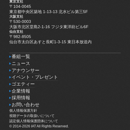
東京支社
〒104-0045
東京都中央区築地 1-13-13 北水ビル第三5F
大阪支社
〒530-0003
大阪市北区堂島2-1-16 フジタ東洋紡ビル6F
仙台支社
〒982-8505
仙台市太白区あすと長町1-3-15 東日本放送内
番組一覧
番組一覧
ニュース
ニュース
アナウンサー
アナウンサー
イベント・プレゼント
イベント・プレゼント
ゴエティー
ゴエティー
企業情報
企業情報
採用情報
採用情報
お問い合わせ
個人情報保護方針
お問い合わせ
個人情報保護方針
視聴データの取扱いについて
視聴データの取扱いについて
認定個人情報保護団体について
認定個人情報保護団体について
© 2014-2026 IAT All Rights Reserved.