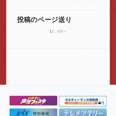
投稿のページ送り
次へ
1
2
…
4