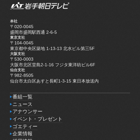
本社
〒020-0045
盛岡市盛岡駅西通 2-6-5
東京支社
〒104-0045
東京都中央区築地 1-13-13 北水ビル第三5F
大阪支社
〒530-0003
大阪市北区堂島2-1-16 フジタ東洋紡ビル6F
仙台支社
〒982-8505
仙台市太白区あすと長町1-3-15 東日本放送内
番組一覧
番組一覧
ニュース
ニュース
アナウンサー
アナウンサー
イベント・プレゼント
イベント・プレゼント
ゴエティー
ゴエティー
企業情報