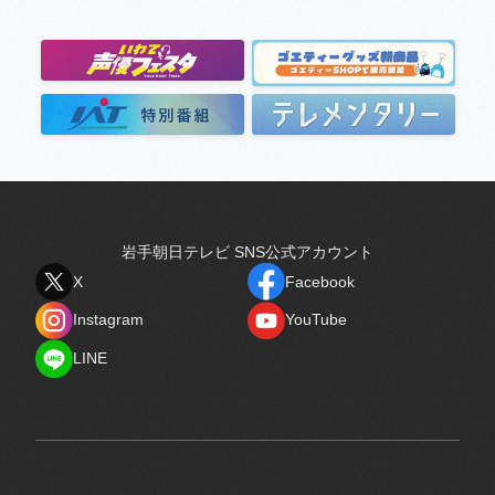
岩手朝日テレビ SNS公式アカウント
X
Facebook
X
Facebook
Instagram
YouTube
Instagram
YouTube
LINE
LINE