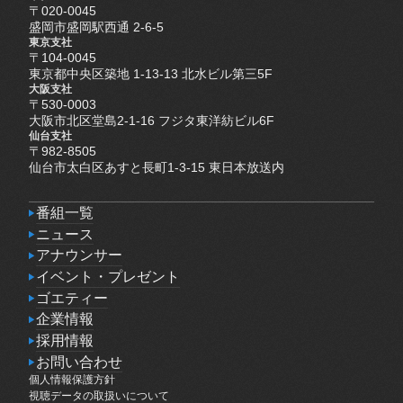
〒020-0045
盛岡市盛岡駅西通 2-6-5
東京支社
〒104-0045
東京都中央区築地 1-13-13 北水ビル第三5F
大阪支社
〒530-0003
大阪市北区堂島2-1-16 フジタ東洋紡ビル6F
仙台支社
〒982-8505
仙台市太白区あすと長町1-3-15 東日本放送内
番組一覧
番組一覧
ニュース
ニュース
アナウンサー
アナウンサー
イベント・プレゼント
イベント・プレゼント
ゴエティー
ゴエティー
企業情報
企業情報
採用情報
採用情報
お問い合わせ
個人情報保護方針
お問い合わせ
個人情報保護方針
視聴データの取扱いについて