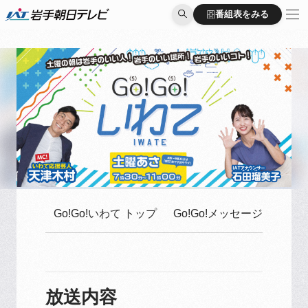
番組表をみる
番組表をみる
Go!Go!いわて トップ
Go!Go!メッセージはこち
放送内容