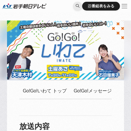
番組表をみる
番組表をみる
Go!Go!いわて トップ
Go!Go!メッセージはこち
放送内容