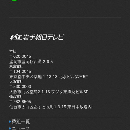
LINE
本社
〒020-0045
盛岡市盛岡駅西通 2-6-5
東京支社
〒104-0045
東京都中央区築地 1-13-13 北水ビル第三5F
大阪支社
〒530-0003
大阪市北区堂島2-1-16 フジタ東洋紡ビル6F
仙台支社
〒982-8505
仙台市太白区あすと長町1-3-15 東日本放送内
番組一覧
番組一覧
ニュース