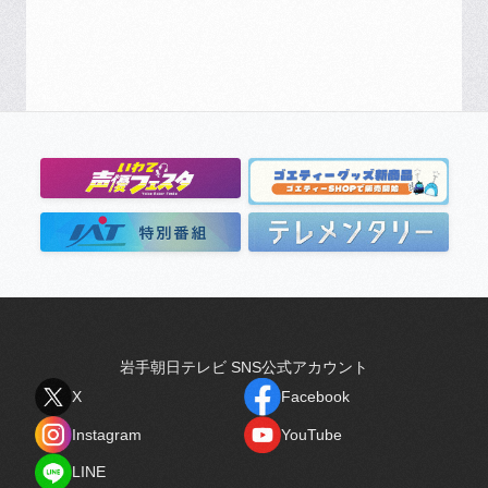
岩手朝日テレビ SNS公式アカウント
X
Facebook
X
Facebook
Instagram
YouTube
Instagram
YouTube
LINE