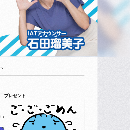
へ
プレゼント
o！Go！ファーム
パンまつり
元気食堂
中継
食べて応援したい