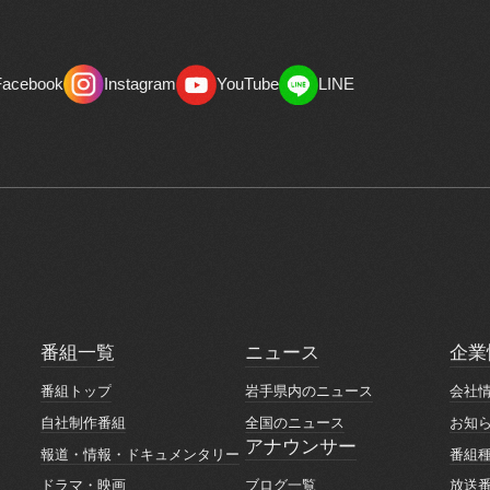
Facebook
Instagram
YouTube
LINE
Facebook
Instagram
YouTube
LINE
番組一覧
ニュース
企業
番組一覧
ニュース
企業
番組トップ
岩手県内のニュース
会社
番組トップ
岩手県内のニュース
会社
自社制作番組
全国のニュース
お知
自社制作番組
全国のニュース
お知
アナウンサー
報道・情報・ドキュメンタリー
番組
アナウンサー
報道・情報・ドキュメンタリー
番組
ブログ一覧
ドラマ・映画
放送