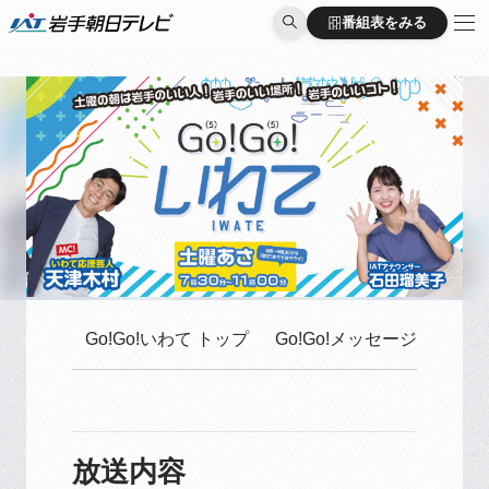
番組表をみる
番組表をみる
Go!Go!いわて トップ
Go!Go!メッセージはこち
放送内容