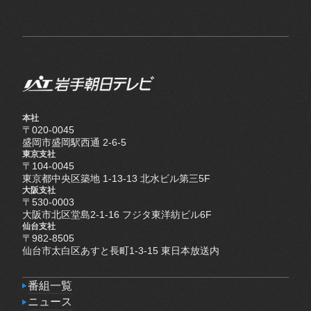
本社
〒020-0045
盛岡市盛岡駅西通 2-6-5
東京支社
〒104-0045
東京都中央区築地 1-13-13 北水ビル第三5F
大阪支社
〒530-0003
大阪市北区堂島2-1-16 フジタ東洋紡ビル6F
仙台支社
〒982-8505
仙台市太白区あすと長町1-3-15 東日本放送内
番組一覧
番組一覧
ニュース