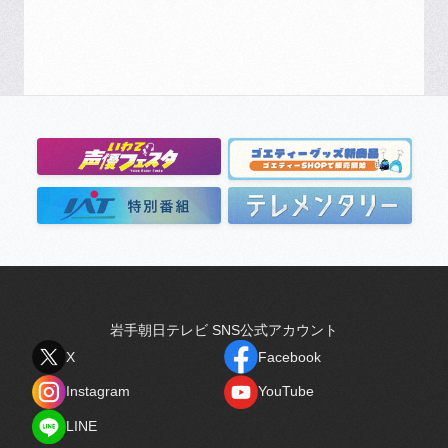
岩手朝日テレビ SNS公式アカウント
X
Facebook
X
Facebook
Instagram
YouTube
Instagram
YouTube
LINE
LINE