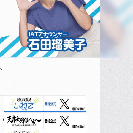
へ
o！Go！ファーム
パンまつり
元気食堂
中継
食べて応援したい