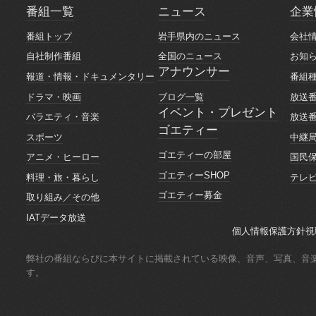
番組一覧
ニュース
企業
番組一覧
ニュース
企業
番組トップ
岩手県内のニュース
会社
番組トップ
岩手県内のニュース
会社
自社制作番組
全国のニュース
お知
自社制作番組
全国のニュース
お知
アナウンサー
報道・情報・ドキュメンタリー
番組
アナウンサー
報道・情報・ドキュメンタリー
番組
ブログ一覧
ドラマ・映画
放送
ブログ一覧
ドラマ・映画
放送
イベント・プレゼント
バラエティ・音楽
放送
イベント・プレゼント
ゴエティー
バラエティ・音楽
放送
スポーツ
中継
ゴエティー
スポーツ
中継
ゴエティーの部屋
アニメ・ヒーロー
国民
ゴエティーの部屋
アニメ・ヒーロー
国民
ゴエティーSHOP
料理・旅・暮らし
テレ
ゴエティーSHOP
料理・旅・暮らし
テレ
ゴエティー募金
取り組み／その他
ゴエティー募金
取り組み／その他
IATデータ放送
IATデータ放送
個人情報保護方針
視
個人情報保護方針
視
弊社の番組ならびに本サイトに掲載されている映像、音声、写真、音
す。