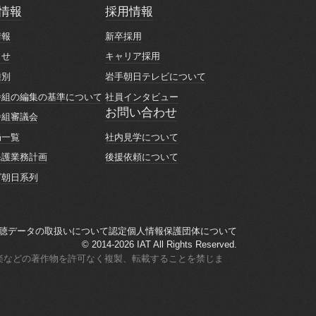
情報
採用情報
情報
採用情報
情報
新卒採用
情報
新卒採用
らせ
キャリア採用
らせ
キャリア採用
種別
岩手朝日テレビについて
種別
岩手朝日テレビについて
番組の編集の基準について
社員インタビュー
番組の編集の基準について
社員インタビュー
お問い合わせ
番組審議会
お問い合わせ
番組審議会
社内見学について
局一覧
社内見学について
局一覧
後援依頼について
保護業務計画
後援依頼について
保護業務計画
ビ朝日系列
ビ朝日系列
聴データの取扱いについて
認定個人情報保護団体について
聴データの取扱いについて
認定個人情報保護団体について
© 2014-2026 IAT All Rights Reserved.
楽などの著作物を許可なく複製、転載することを禁じま