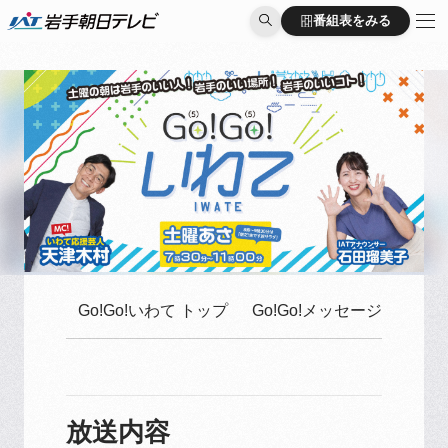
番組表をみる
番組表をみる
Go!Go!いわて トップ
Go!Go!メッセージはこち
放送内容