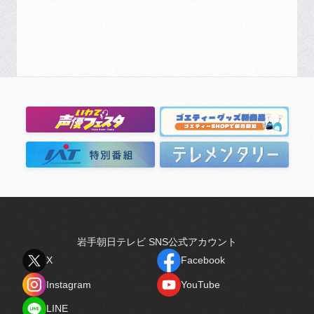
岩手朝日テレビ SNS公式アカウント
X
Facebook
X
Facebook
Instagram
YouTube
Instagram
YouTube
LINE