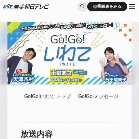
番組表をみる
番組表をみる
Go!Go!いわて トップ
Go!Go!メッセージはこち
放送内容