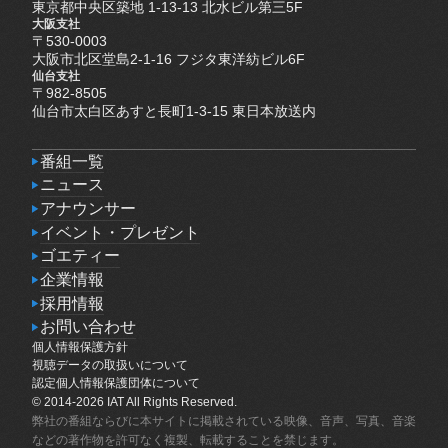
東京都中央区築地 1-13-13 北水ビル第三5F
大阪支社
〒530-0003
大阪市北区堂島2-1-16 フジタ東洋紡ビル6F
仙台支社
〒982-8505
仙台市太白区あすと長町1-3-15 東日本放送内
番組一覧
番組一覧
ニュース
ニュース
アナウンサー
アナウンサー
イベント・プレゼント
イベント・プレゼント
ゴエティー
ゴエティー
企業情報
企業情報
採用情報
採用情報
お問い合わせ
個人情報保護方針
お問い合わせ
個人情報保護方針
視聴データの取扱いについて
視聴データの取扱いについて
認定個人情報保護団体について
認定個人情報保護団体について
© 2014-2026 IAT All Rights Reserved.
弊社の番組ならびに本サイトに掲載されている映像、音声、写真、音楽
などの著作物を許可なく複製、転載することを禁じます。