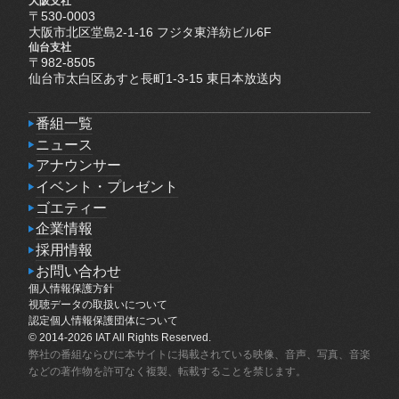
大阪支社
〒530-0003
大阪市北区堂島2-1-16 フジタ東洋紡ビル6F
仙台支社
〒982-8505
仙台市太白区あすと長町1-3-15 東日本放送内
番組一覧
番組一覧
ニュース
ニュース
アナウンサー
アナウンサー
イベント・プレゼント
イベント・プレゼント
ゴエティー
ゴエティー
企業情報
企業情報
採用情報
採用情報
お問い合わせ
個人情報保護方針
お問い合わせ
個人情報保護方針
視聴データの取扱いについて
視聴データの取扱いについて
認定個人情報保護団体について
認定個人情報保護団体について
© 2014-2026 IAT All Rights Reserved.
弊社の番組ならびに本サイトに掲載されている映像、音声、写真、音楽
などの著作物を許可なく複製、転載することを禁じます。