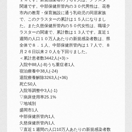
関連です。中部保健所管内の３０代男性は、花巻
市内の教育・保育施設に通う乳幼児の同居家族
で、このクラスターの累計は１５人になりまし
た。また久慈保健所管内の５０代女性は、職場ク
ラスターの関連で、累計数は１３人です。直近１
週間の人口１０万人あたりの新規感染者数は、県
全体で８．１人、中部保健所管内は１７人で、８
月２６日以来２０人を下回りました。
＜累計患者数3442人(+3)＞
入院中88人(-8)うち重症者1人
宿泊療養中38人(-24)
退院療養解除3263人(+36)
死亡50人
入院等調整中3人(-1)
▽病床使用率25.1%
▽地域別
盛岡市1人
中部保健所管内1人
久慈保健所管内1人
▽直近１週間の人口10万人あたりの新規感染者数