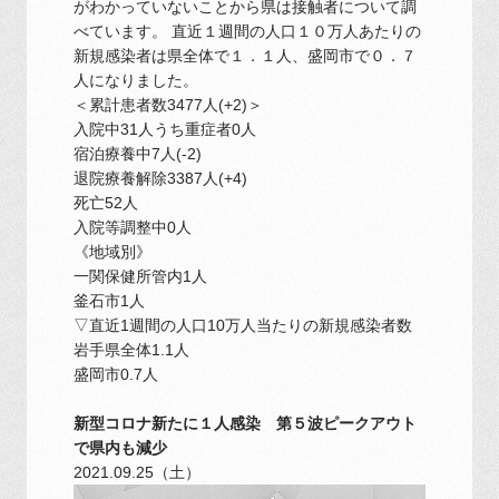
がわかっていないことから県は接触者について調
べています。 直近１週間の人口１０万人あたりの
新規感染者は県全体で１．１人、盛岡市で０．７
人になりました。
＜累計患者数3477人(+2)＞
入院中31人うち重症者0人
宿泊療養中7人(-2)
退院療養解除3387人(+4)
死亡52人
入院等調整中0人
《地域別》
一関保健所管内1人
釜石市1人
▽直近1週間の人口10万人当たりの新規感染者数
岩手県全体1.1人
盛岡市0.7人
新型コロナ新たに１人感染 第５波ピークアウト
で県内も減少
2021.09.25（土）