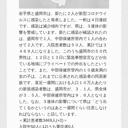
岩手県と盛岡市は、新たに２人が新型コロナウイ
ルスに感染したと発表しました。一桁は４日連続
です。感染は減少傾向ですが、県は、３連休の影
響を警戒しています。新たに感染が確認されたの
は、盛岡市で１人、中部保健所管内で１人の合わ
せて２人です。入院患者数は５０人、累計では３
４６９人になりました。このうち盛岡市の５０代
男性は、１２日と１３日に緊急事態宣言などが出
ている地域にプライベートでの外出をしたという
ことです。また、中部保健所管内の１０歳未満の
女の子は、これまでに公表された感染者の同居家
族です。直近一週間における人口１０万人あたり
の新規感染者数は、盛岡市が、３．１人、県全体
が３．５人、中部保健所管内は９．６人となりま
した。なお、３連休の影響について県は「どう出
てくるかというのはあと一週間ぐらい注意しなけ
ればならない」と話しています。
＜累計患者数3469人(+2)＞
入院中50人(-12)うち重症者0人