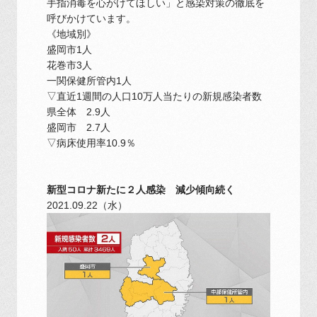
手指消毒を心がけてほしい」と感染対策の徹底を
呼びかけています。
《地域別》
盛岡市1人
花巻市3人
一関保健所管内1人
▽直近1週間の人口10万人当たりの新規感染者数
県全体 2.9人
盛岡市 2.7人
▽病床使用率10.9％
新型コロナ新たに２人感染 減少傾向続く
2021.09.22（水）