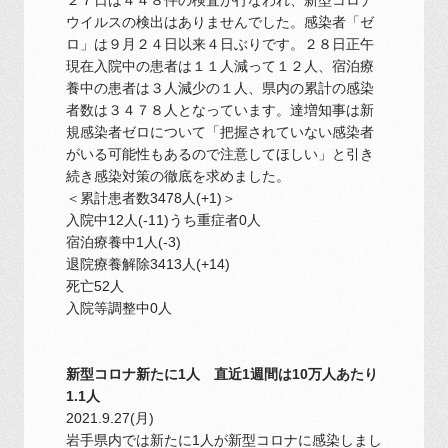
２７日は４４８件の検査が行なわれ、新型コロナ
ウイルスの検出はありませんでした。感染者「ゼ
ロ」は９月２４日以来４日ぶりです。２８日正午
現在入院中の患者は１１人減って１２人、宿泊療
養中の患者は３人減少の１人、県内の累計の感染
者数は３４７８人となっています。達増知事は新
規感染者ゼロについて「把握されていない感染者
がいる可能性もあるので注意してほしい」と引き
続き感染対策の徹底を求めました。
＜累計患者数3478人(+1)＞
入院中12人(-11)うち重症者0人
宿泊療養中1人(-3)
退院療養解除3413人(+14)
死亡52人
入院等調整中0人
新型コロナ新たに1人 直近1週間は10万人あたり
1.1人
2021.9.27(月)
岩手県内では新たに1人が新型コロナに感染しまし