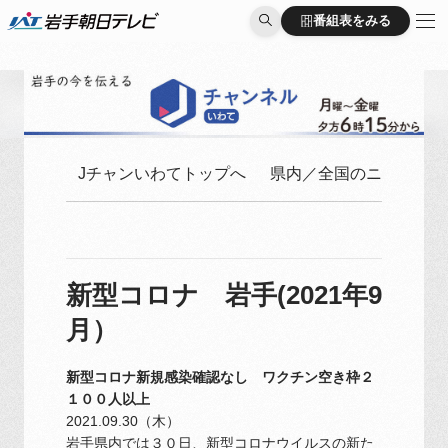
番組表をみる
番組表をみる
Jチャンいわてトップへ
県内／全国のニュース
新型コロナ 岩手(2021年9
月）
新型コロナ新規感染確認なし ワクチン空き枠２
１００人以上
2021.09.30（木）
岩手県内では３０日、新型コロナウイルスの新た