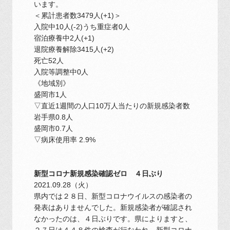
います。
＜累計患者数3479人(+1)＞
入院中10人(-2)うち重症者0人
宿泊療養中2人(+1)
退院療養解除3415人(+2)
死亡52人
入院等調整中0人
《地域別》
盛岡市1人
▽直近1週間の人口10万人当たりの新規感染者数
岩手県0.8人
盛岡市0.7人
▽病床使用率 2.9%
新型コロナ新規感染確認ゼロ ４日ぶり
2021.09.28（火）
県内では２８日、新型コロナウイルスの感染者の
発表はありませんでした。新規感染者が確認され
なかったのは、４日ぶりです。県によりますと、