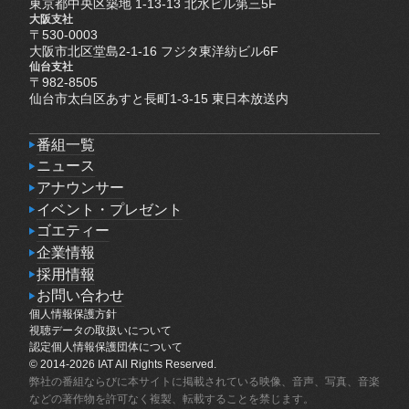
東京都中央区築地 1-13-13 北水ビル第三5F
大阪支社
〒530-0003
大阪市北区堂島2-1-16 フジタ東洋紡ビル6F
仙台支社
〒982-8505
仙台市太白区あすと長町1-3-15 東日本放送内
番組一覧
番組一覧
ニュース
ニュース
アナウンサー
アナウンサー
イベント・プレゼント
イベント・プレゼント
ゴエティー
ゴエティー
企業情報
企業情報
採用情報
採用情報
お問い合わせ
個人情報保護方針
お問い合わせ
個人情報保護方針
視聴データの取扱いについて
視聴データの取扱いについて
認定個人情報保護団体について
認定個人情報保護団体について
© 2014-2026 IAT All Rights Reserved.
弊社の番組ならびに本サイトに掲載されている映像、音声、写真、音楽
などの著作物を許可なく複製、転載することを禁じます。