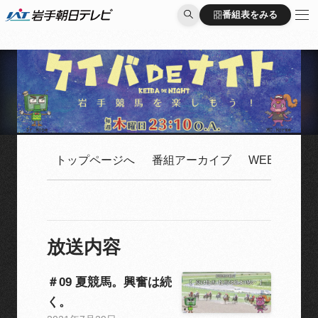
番組表をみる
番組表をみる
トップページへ
番組アーカイブ
WEB限定配
放送内容
＃09 夏競馬。興奮は続
く。