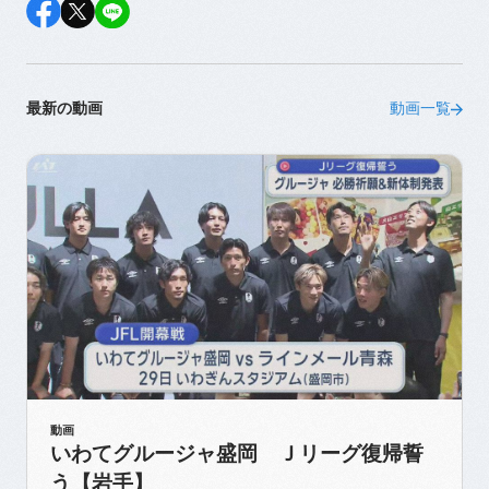
最新の動画
動画一覧
動画
いわてグルージャ盛岡 Ｊリーグ復帰誓
う【岩手】