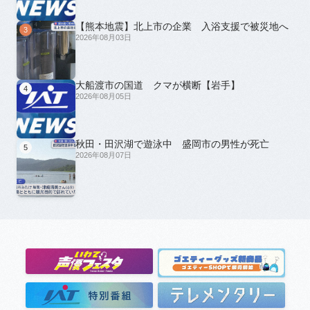
【熊本地震】北上市の企業 入浴支援で被災地へ
3
2026年08月03日
大船渡市の国道 クマが横断【岩手】
4
2026年08月05日
秋田・田沢湖で遊泳中 盛岡市の男性が死亡
5
2026年08月07日