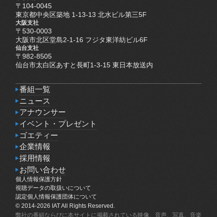
〒104-0045
東京都中央区築地 1-13-13 北水ビル第三5F
大阪支社
〒530-0003
大阪市北区堂島2-1-16 フジタ東洋紡ビル6F
仙台支社
〒982-8505
仙台市太白区あすと長町1-3-15 東日本放送内
番組一覧
番組一覧
ニュース
ニュース
アナウンサー
アナウンサー
イベント・プレゼント
イベント・プレゼント
ゴエティー
ゴエティー
企業情報
企業情報
採用情報
採用情報
お問い合わせ
個人情報保護方針
お問い合わせ
個人情報保護方針
視聴データの取扱いについて
視聴データの取扱いについて
認定個人情報保護団体について
認定個人情報保護団体について
© 2014-2026 IAT All Rights Reserved.
弊社の番組ならびに本サイトに掲載されている映像、音声、写真、音楽